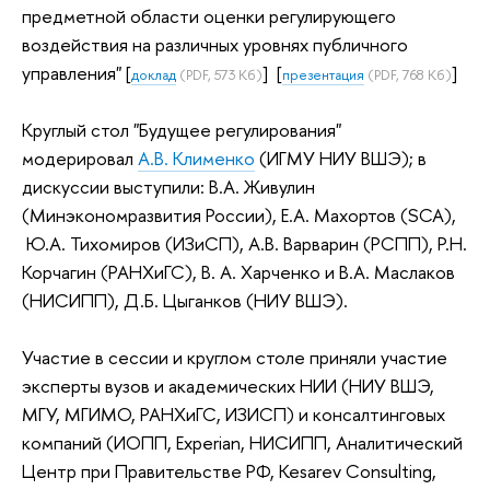
предметной области оценки регулирующего
воздействия на различных уровнях публичного
управления"
[
] [
]
доклад
(PDF, 573 Кб)
презентация
(PDF, 768 Кб)
Круглый стол "Будущее регулирования"
модерировал
А.В. Клименко
(ИГМУ НИУ ВШЭ); в
дискуссии выступили: В.А. Живулин
(Минэкономразвития России), Е.А. Махортов (SCA),
Ю.А. Тихомиров (ИЗиСП),
А.В. Варварин (РСПП),
Р.Н.
Корчагин (РАНХиГС), В. А. Харченко и В.А. Маслаков
(НИСИПП), Д.Б. Цыганков (НИУ ВШЭ).
Участие в сессии и круглом столе приняли участие
эксперты вузов и академических НИИ (НИУ ВШЭ,
МГУ, МГИМО, РАНХиГС, ИЗИСП) и консалтинговых
компаний (ИОПП, Experian, НИСИПП, Аналитический
Центр при Правительстве РФ,
Kesarev Consulting
,