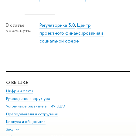
Регуляторика 3.0
,
Центр
В статье
упомянуты
проектного финансирования в
социальной сфере
О ВЫШКЕ
ОБ
Цифры и факты
Ли
Руководство и структура
Дов
Устойчивое развитие в НИУ ВШЭ
Ол
Преподаватели и сотрудники
При
Корпуса и общежития
Вы
Закупки
При