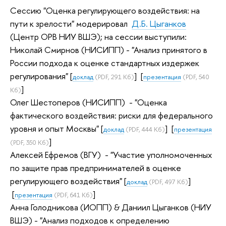
Сессию "Оценка регулирующего воздействия: на
пути к зрелости" модерировал
Д.Б. Цыганков
(Центр ОРВ НИУ ВШЭ); на сессии
выступили:
Николай Смирнов (НИСИПП) - "Анализ принятого в
России подхода к оценке стандартных издержек
регулирования" [
] [
доклад
(PDF, 291 Кб)
презентация
(PDF, 540
]
Кб)
Олег Шестоперов (НИСИПП) - "Оценка
фактического воздействия: риски для федерального
уровня и опыт Москвы"
[
] [
доклад
(PDF, 444 Кб)
презентация
]
(PDF, 350 Кб)
Алексей Ефремов (ВГУ) - "Участие уполномоченных
по защите прав предпринимателей в оценке
регулирующего воздействия"
[
]
доклад
(PDF, 497 Кб)
[
]
презентация
(PDF, 641 Кб)
Анна Голодникова (ИОПП) & Даниил Цыганков (НИУ
ВШЭ) - "Анализ подходов к определению