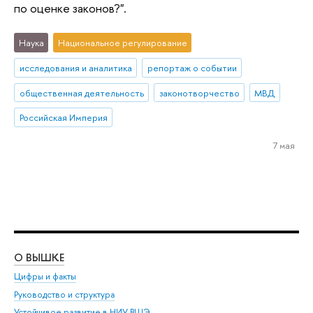
по оценке законов?".
Наука
Национальное регулирование
исследования и аналитика
репортаж о событии
общественная деятельность
законотворчество
МВД
Российская Империя
7 мая
О ВЫШКЕ
ОБ
Цифры и факты
Ли
Руководство и структура
Дов
Устойчивое развитие в НИУ ВШЭ
Ол