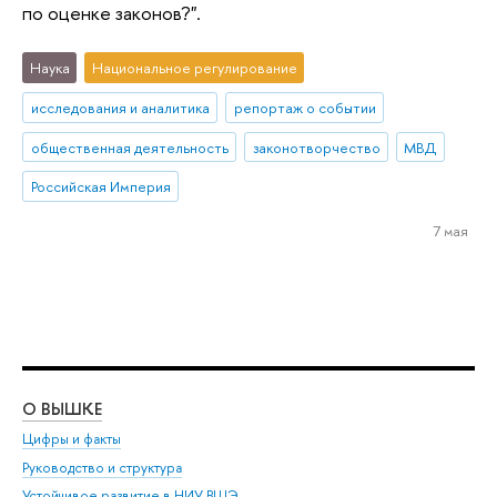
по оценке законов?".
Наука
Национальное регулирование
исследования и аналитика
репортаж о событии
общественная деятельность
законотворчество
МВД
Российская Империя
7 мая
О ВЫШКЕ
ОБ
Цифры и факты
Ли
Руководство и структура
Дов
Устойчивое развитие в НИУ ВШЭ
Ол