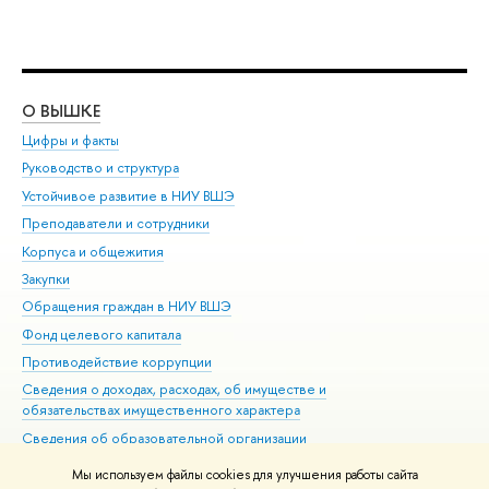
О ВЫШКЕ
ОБ
Цифры и факты
Ли
Руководство и структура
Дов
Устойчивое развитие в НИУ ВШЭ
Ол
Преподаватели и сотрудники
При
Корпуса и общежития
Вы
Закупки
При
Обращения граждан в НИУ ВШЭ
Ас
Фонд целевого капитала
До
Противодействие коррупции
Цен
Сведения о доходах, расходах, об имуществе и
Би
обязательствах имущественного характера
Об
Сведения об образовательной организации
Обр
Людям с ограниченными возможностями здоровья
Мы используем файлы cookies для улучшения работы сайта